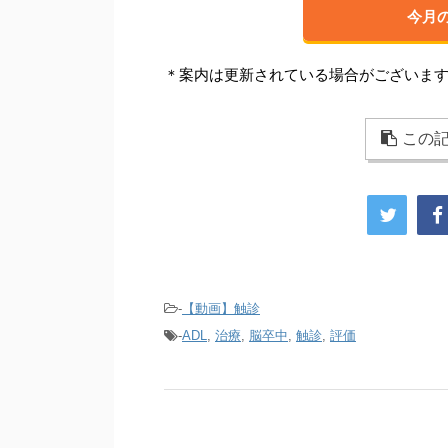
今月
＊案内は更新されている場合がございま
この記
-
【動画】触診
-
ADL
,
治療
,
脳卒中
,
触診
,
評価