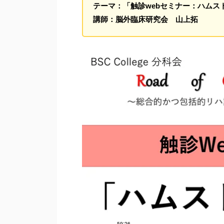
テーマ：「触診webセミナー：ハムス
講師：脳外臨床研究会 山上拓