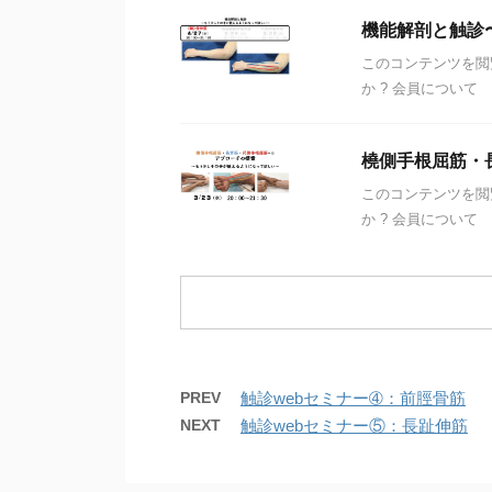
機能解剖と触診
このコンテンツを閲
か ? 会員について
橈側手根屈筋・
このコンテンツを閲
か ? 会員について
PREV
触診webセミナー➃：前脛骨筋
NEXT
触診webセミナー⑤：長趾伸筋