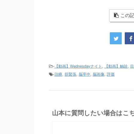
この記
-
【動画】Wednesdayナイト
,
【動画】触診
,
目
-
治療
,
筋緊張
,
脳卒中
,
脳画像
,
評価
山本に質問したい場合はこ