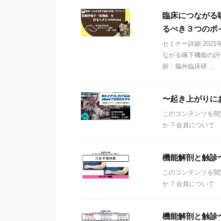
臨床につながる
るべき３つのポ
セミナー詳細 2021
ながる嚥下機能の評
師：脳外臨床研 ...
〜起き上がりにお
このコンテンツを閲
か ? 会員について
機能解剖と触診
このコンテンツを閲
か ? 会員について
機能解剖と触診