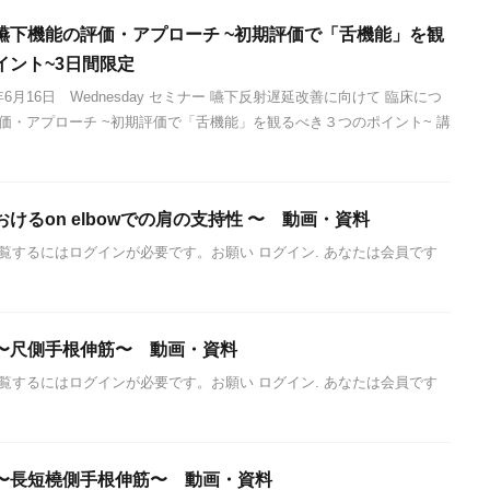
嚥下機能の評価・アプローチ ~初期評価で「舌機能」を観
イント~3日間限定
年6月16日 Wednesday セミナー 嚥下反射遅延改善に向けて 臨床につ
価・アプローチ ~初期評価で「舌機能」を観るべき３つのポイント~ 講
けるon elbowでの肩の支持性 〜 動画・資料
覧するにはログインが必要です。お願い ログイン. あなたは会員です
〜尺側手根伸筋〜 動画・資料
覧するにはログインが必要です。お願い ログイン. あなたは会員です
〜長短橈側手根伸筋〜 動画・資料