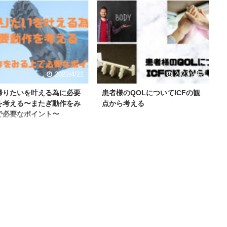
2022/4/21
2023/2/12
帰りたいを叶える為に必要
患者様のQOLについてICFの観
を考える〜またぎ動作をみ
点から考える
で必要なポイント〜