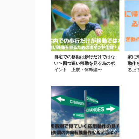
2022/2/13
自宅での移動は歩行だけではな
家に
い〜四つ這い移動を見る為のポ
動作
イント 上肢・体幹編〜
る上
2022/4/16