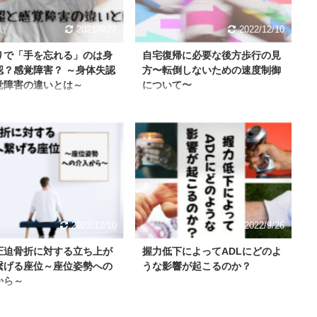
2021/6/22
2022/12/10
りで「手を忘れる」のは身
自宅復帰に必要な後方歩行の見
認？感覚障害？ ～身体失認
方〜転倒しないための速度制御
覚障害の違いとは～
について〜
2022/12/10
2022/9/26
圧迫骨折に対する立ち上が
握力低下によってADLにどのよ
繋げる座位～座位姿勢への
うな影響が起こるのか？
から～