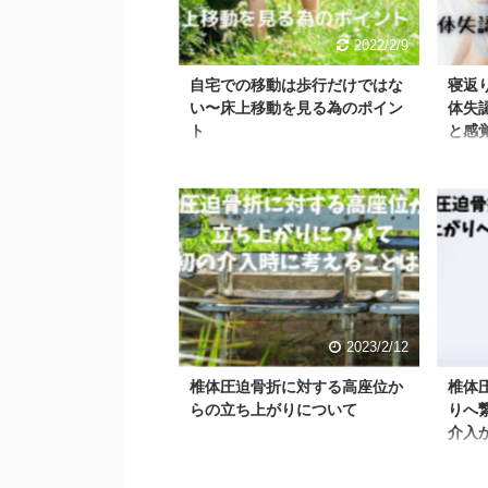
2022/2/9
自宅での移動は歩行だけではな
寝返
い〜床上移動を見る為のポイン
体失
ト
と感
2023/2/12
椎体圧迫骨折に対する高座位か
椎体
らの立ち上がりについて
りへ
介入