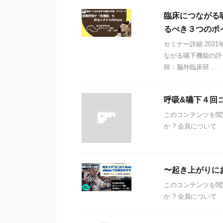
臨床につながる
るべき３つのポ
セミナー詳細 2021
ながる嚥下機能の評
師：脳外臨床研 ...
呼吸&嚥下４回
このコンテンツを閲
か ? 会員について
〜起き上がりにお
このコンテンツを閲
か ? 会員について