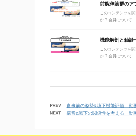
前腕伸筋群のア
このコンテンツを閲
か ? 会員について
機能解剖と触診
このコンテンツを閲
か ? 会員について
PREV
食事前の姿勢&嚥下機能評価 動
NEXT
構音&嚥下の関係性を考える 動