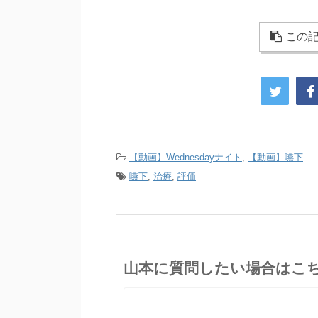
この記
-
【動画】Wednesdayナイト
,
【動画】嚥下
-
嚥下
,
治療
,
評価
山本に質問したい場合はこ