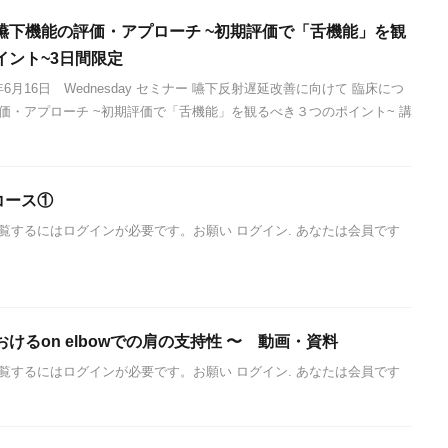
嚥下機能の評価・アプローチ ~初期評価で「舌機能」を観
イント~3日間限定
年6月16日 Wednesday セミナー 嚥下反射遅延改善に向けて 臨床につ
価・アプローチ ~初期評価で「舌機能」を観るべき３つのポイント~ 講
コース①
覧するにはログインが必要です。お願い ログイン. あなたは会員です
けるon elbowでの肩の支持性 〜 動画・資料
覧するにはログインが必要です。お願い ログイン. あなたは会員です