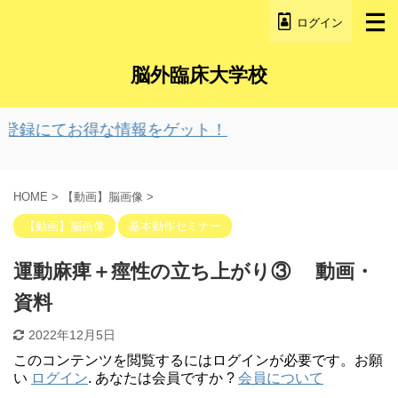
ログイン
脳外臨床大学校
登録にてお得な情報をゲット！
HOME
>
【動画】脳画像
>
【動画】脳画像
基本動作セミナー
運動麻痺＋痙性の立ち上がり③ 動画・
資料
2022年12月5日
このコンテンツを閲覧するにはログインが必要です。お願
い
ログイン
. あなたは会員ですか ?
会員について