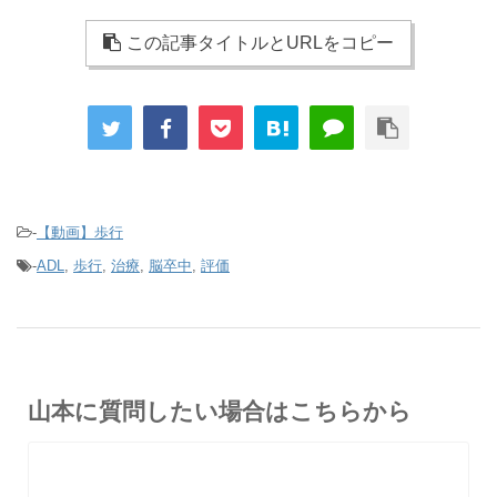
この記事タイトルとURLをコピー
-
【動画】歩行
-
ADL
,
歩行
,
治療
,
脳卒中
,
評価
山本に質問したい場合はこちらから