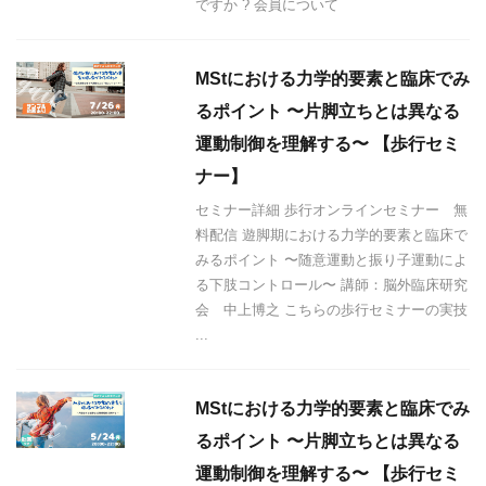
ですか ? 会員について
MStにおける力学的要素と臨床でみ
るポイント 〜片脚立ちとは異なる
運動制御を理解する〜 【歩行セミ
ナー】
セミナー詳細 歩行オンラインセミナー 無
料配信 遊脚期における力学的要素と臨床で
みるポイント 〜随意運動と振り子運動によ
る下肢コントロール〜 講師：脳外臨床研究
会 中上博之 こちらの歩行セミナーの実技
...
MStにおける力学的要素と臨床でみ
るポイント 〜片脚立ちとは異なる
運動制御を理解する〜 【歩行セミ