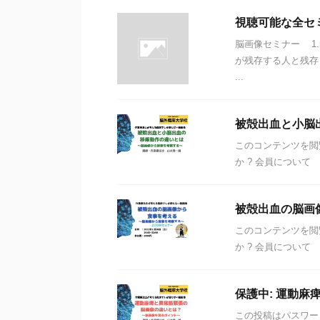
視聴可能な全セ
脳画像セミナー 1
が残存する人と残存
...
被殻出血と小脳
このコンテンツを閲
か ? 会員について
被殻出血の脳画
このコンテンツを閲
か ? 会員について
保護中: 運動麻
この投稿はパスワー