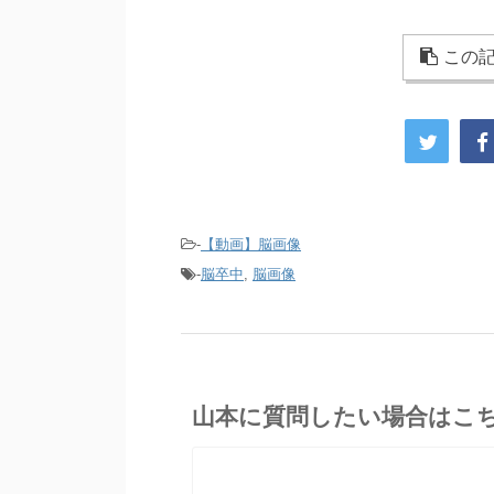
この記
-
【動画】脳画像
-
脳卒中
,
脳画像
山本に質問したい場合はこ