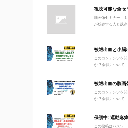
視聴可能な全セ
脳画像セミナー 1
が残存する人と残存
...
被殻出血と小脳
このコンテンツを閲
か ? 会員について
被殻出血の脳画
このコンテンツを閲
か ? 会員について
保護中: 運動麻
この投稿はパスワー