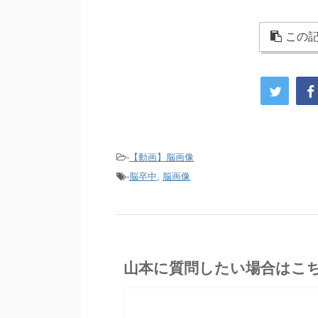
この記
-
【動画】脳画像
-
脳卒中
,
脳画像
山本に質問したい場合はこ