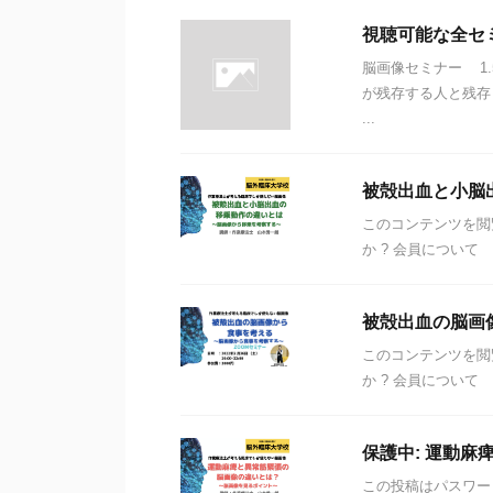
視聴可能な全セ
脳画像セミナー 1
が残存する人と残存
...
被殻出血と小脳
このコンテンツを閲
か ? 会員について
被殻出血の脳画
このコンテンツを閲
か ? 会員について
保護中: 運動麻
この投稿はパスワー