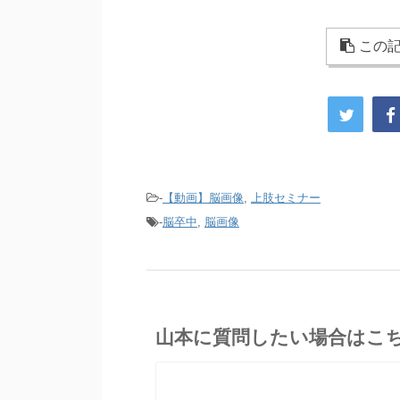
この記
-
【動画】脳画像
,
上肢セミナー
-
脳卒中
,
脳画像
山本に質問したい場合はこ