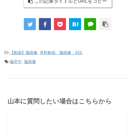
この記事タイトルとURLをコピー
-
【動画】脳画像
,
有料動画 脳画像・ADL
-
脳卒中
,
脳画像
山本に質問したい場合はこちらから