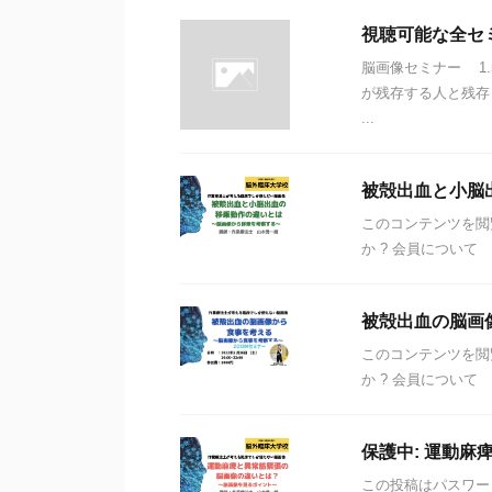
視聴可能な全セ
脳画像セミナー 1
が残存する人と残存
...
被殻出血と小脳
このコンテンツを閲
か ? 会員について
被殻出血の脳画
このコンテンツを閲
か ? 会員について
保護中: 運動麻
この投稿はパスワー