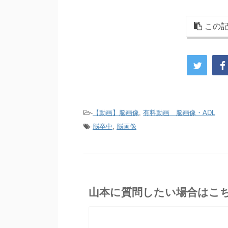
この記
-
【動画】脳画像
,
有料動画 脳画像・ADL
-
脳卒中
,
脳画像
山本に質問したい場合はこ