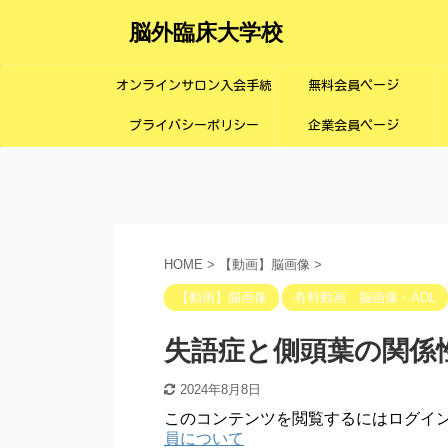
脳外臨床大学校
オンラインサロン入会手続
無料会員ページ
プライバシーポリシー
き画面
企業会員ページ
HOME
>
【動画】脳画像
>
【動画】脳画像
有料動画 脳画像・ADL
失語症と側頭葉の関係
2024年8月8日
このコンテンツを閲覧するにはログイ
員について