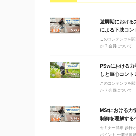
遊脚期における
による下肢コン
このコンテンツを閲
か ? 会員について
PSwにおける
しと重心コント
このコンテンツを閲
か ? 会員について
MStにおける
制御を理解する
セミナー詳細 歩行
ポイント 〜随意運