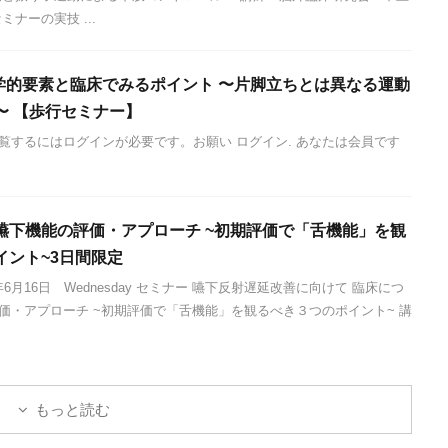
ナーの実技 ...
力学的要素と臨床でみるポイント 〜片脚立ちとは異なる運動
〜 【歩行セミナー】
覧するにはログインが必要です。お願い ログイン. あなたは会員です
嚥下機能の評価・アプローチ ~初期評価で「舌機能」を観
イント~3日間限定
年6月16日 Wednesday セミナー 嚥下反射遅延改善に向けて 臨床につ
価・アプローチ ~初期評価で「舌機能」を観るべき３つのポイント~ 講
もっと読む