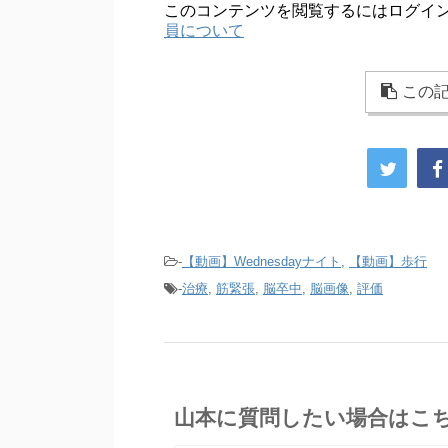
このコンテンツを閲覧するにはログイ
員について
この記
-
【動画】Wednesdayナイト
,
【動画】歩行
-
治療
,
筋緊張
,
脳卒中
,
脳画像
,
評価
山本に質問したい場合はこ