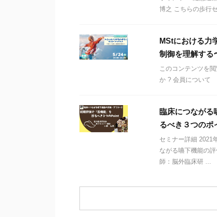
博之 こちらの歩行セミ
MStにおける
制御を理解する
このコンテンツを閲
か ? 会員について
臨床につながる
るべき３つのポ
セミナー詳細 2021
ながる嚥下機能の評
師：脳外臨床研 ...