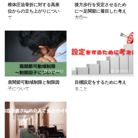
椎体圧迫骨折に対する高座
後方歩行を安定させるため
位からの立ち上がりについ
に〜足関節に着目した考え
て
方①〜
2023/2/12
2023/2/12
肩関節可動域制限と制限因
目標設定をするために考え
子について
ること